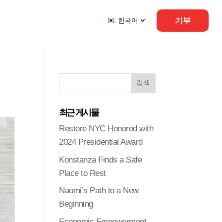
기부
한국어
최근 게시물
Restore NYC Honored with
2024 Presidential Award
Konstanza Finds a Safe
Place to Rest
Naomi’s Path to a New
Beginning
Economic Empowerment