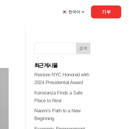
기부
한국어
최근 게시물
Restore NYC Honored with
2024 Presidential Award
Konstanza Finds a Safe
Place to Rest
Naomi’s Path to a New
Beginning
Economic Empowerment